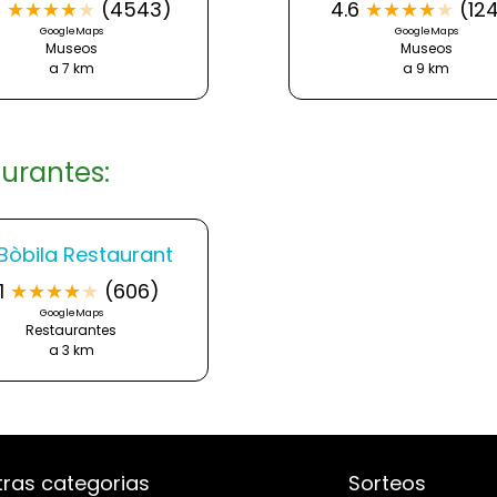
5
★
★
★
★
★
(4543)
4.6
★
★
★
★
★
(12
GoogleMaps
GoogleMaps
Museos
Museos
a 7 km
a 9 km
urantes:
Bòbila Restaurant
1
★
★
★
★
★
(606)
GoogleMaps
Restaurantes
a 3 km
tras categorias
Sorteos