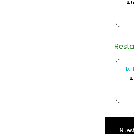
4.
Resta
La 
4.
Nues