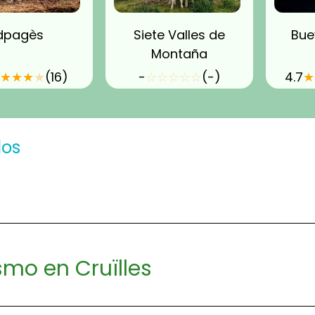
dpagès
Siete Valles de
Bue
Montaña
★
★
★
★
(16)
-
☆
☆
☆
☆
☆
(-)
4.7
★
dos
smo en Cruïlles