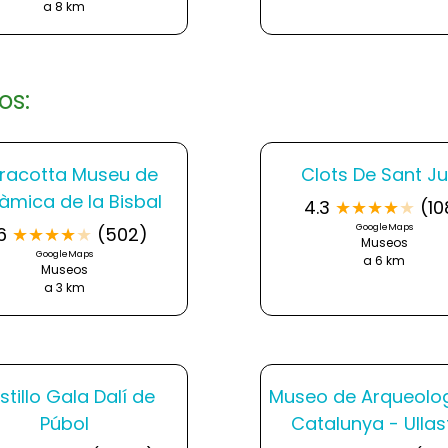
a 8 km
os:
racotta Museu de
Clots De Sant Ju
àmica de la Bisbal
4.3
★
★
★
★
★
(10
GoogleMaps
6
★
★
★
★
★
(502)
Museos
GoogleMaps
a 6 km
Museos
a 3 km
tillo Gala Dalí de
Museo de Arqueolo
Púbol
Catalunya - Ullas