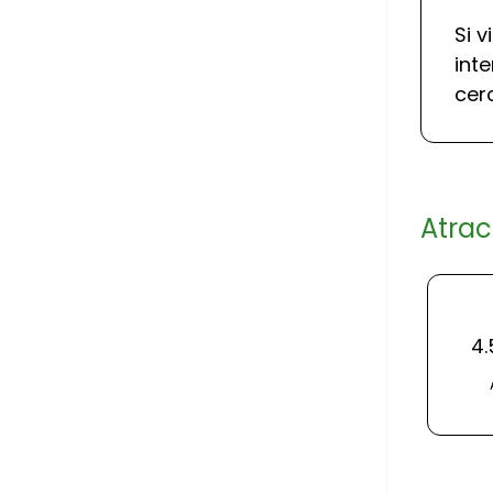
Si v
int
cer
Atrac
4.