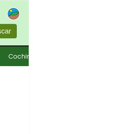
car
Cochinillo
Cordero
Oveja
Pato