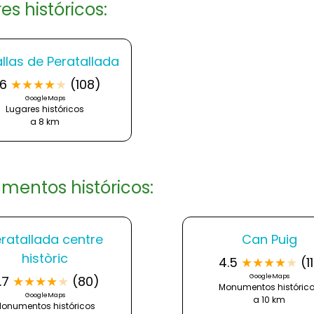
es históricos:
llas de Peratallada
.6
★
★
★
★
★
(108)
GoogleMaps
Lugares históricos
a 8 km
entos históricos:
ratallada centre
Can Puig
històric
4.5
★
★
★
★
★
(1
GoogleMaps
.7
★
★
★
★
★
(80)
Monumentos históric
GoogleMaps
a 10 km
onumentos históricos