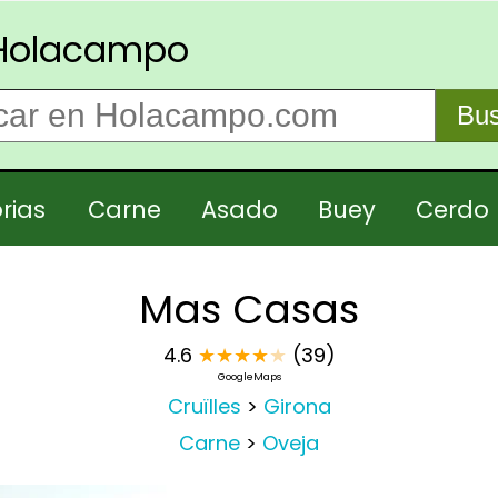
Holacampo
Bus
rias
Carne
Asado
Buey
Cerdo
Mas Casas
4.6
★
★
★
★
★
(39)
GoogleMaps
Cruïlles
>
Girona
Carne
>
Oveja