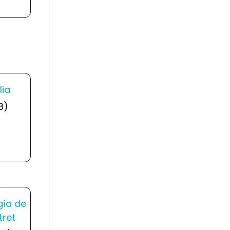
lia
8)
gía de
tret