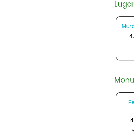
Lugar
Mura
4
Monum
Pe
4
M