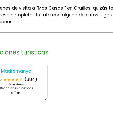
ienes de visita a "Mas Casas " en Cruïlles, quizás t
erese completar tu ruta con alguno de estos lugar
canos:
ciónes turísticas:
Madremanya
5
★
★
★
★
★
(384)
GoogleMaps
Atracciónes turísticas
a 7 km