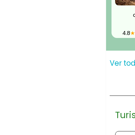
4.8
★
Ver to
Turi