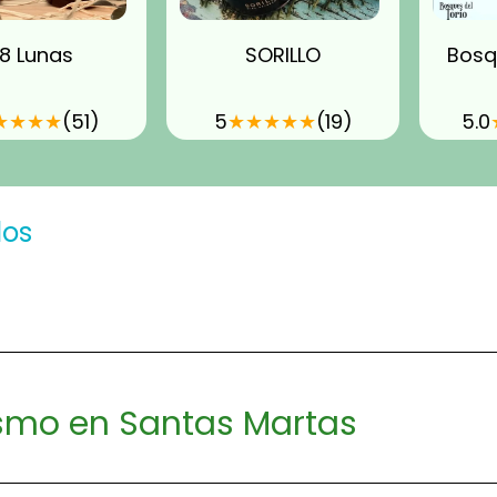
8 Lunas
SORILLO
Bosq
★
★
★
★
(51)
5
★
★
★
★
★
(19)
5.0
dos
smo en Santas Martas