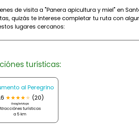
ienes de visita a "Panera apicultura y miel" en San
tas, quizás te interese completar tu ruta con algu
estos lugares cercanos:
ciónes turísticas:
mento al Peregrino
.6
★
★
★
★
★
(20)
GoogleMaps
Atracciónes turísticas
a 5 km