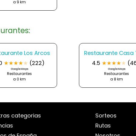
a 9 km
urantes:
taurante Los Arcos
Restaurante Casa
0
★
★
★
★
★
(222)
4.5
★
★
★
★
★
(46
GoogleMaps
GoogleMaps
Restaurantes
Restaurantes
a 0 km
a 8 km
tras categorias
Sorteos
ncias
Rutas
los de España
Nosotros