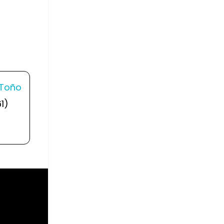
 Toño
1)