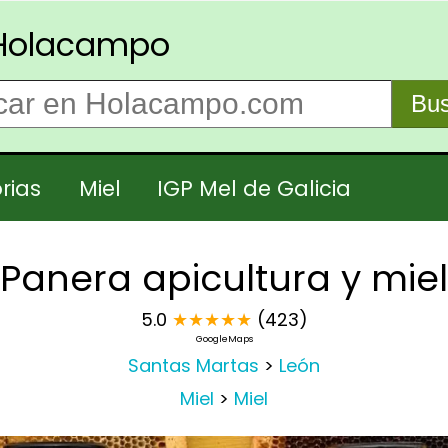
Holacampo
Bus
rias
Miel
IGP Mel de Galicia
Panera apicultura y miel
5.0
★
★
★
★
★
(423)
GoogleMaps
Santas Martas
>
León
Miel
>
Miel