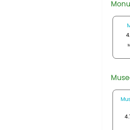
Monum
M
4
M
Muse
Mus
4.