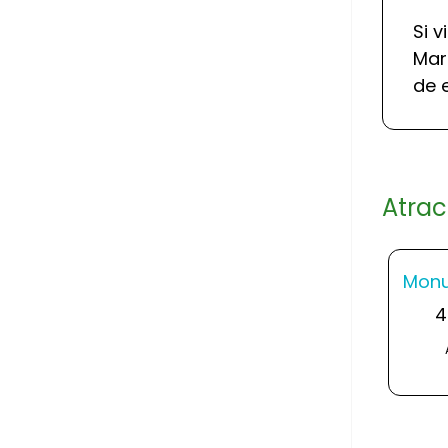
Si v
Mar
de 
Atrac
Monu
4