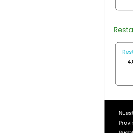
Resta
Res
4.
Nues
Provi
Pueb