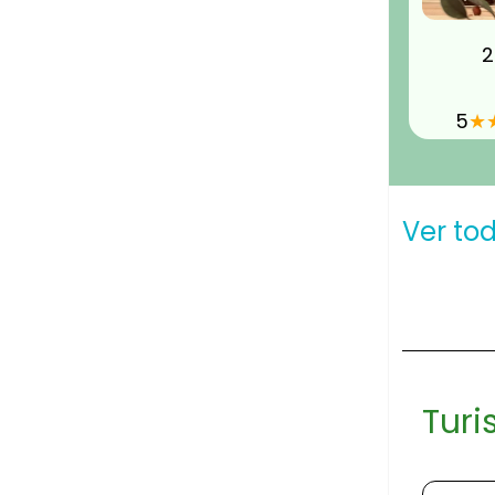
2
5
★
Ver to
Turi