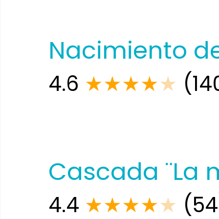
Nacimiento de
4.6
★
★
★
★
★
(14
Cascada ¨La 
4.4
★
★
★
★
★
(54