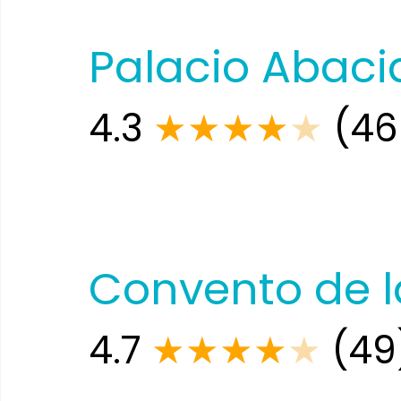
Palacio Abaci
4.3
★
★
★
★
★
(46
Convento de l
4.7
★
★
★
★
★
(49