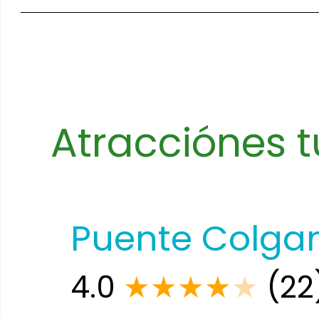
Atracciónes tu
Puente Colgant
4.0
★
★
★
★
★
(22