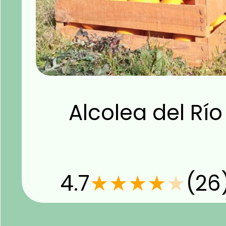
Alcolea del Río
4.7
★
★
★
★
★
(26