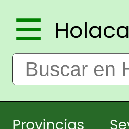
Holac
Provincias
Sev